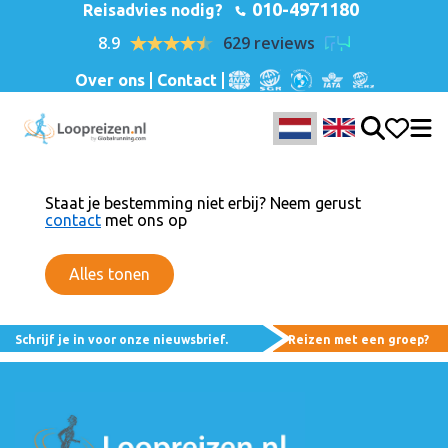
010-4971180
Reisadvies nodig?
8.9
629 reviews
Over ons
Contact
Staat je bestemming niet erbij? Neem gerust
contact
met ons op
Alles tonen
Schrijf je in voor onze nieuwsbrief.
Reizen met een groep?