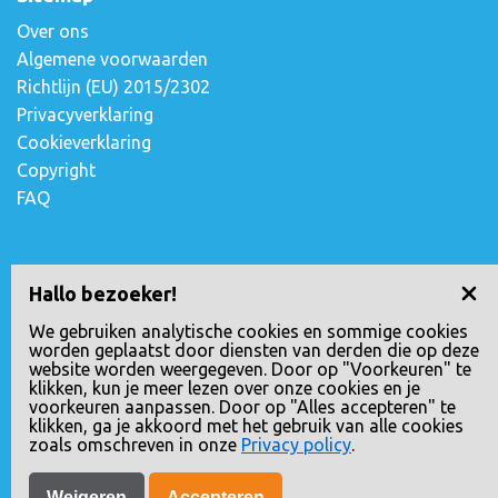
Over ons
Algemene voorwaarden
Richtlijn (EU) 2015/2302
Privacyverklaring
Cookieverklaring
Copyright
FAQ
Contact opnemen
Hallo bezoeker!
Escudostraat 2
We gebruiken analytische cookies en sommige cookies
worden geplaatst door diensten van derden die op deze
2991 XV Barendrecht, Nederland
website worden weergegeven. Door op "Voorkeuren" te
010-4971180
klikken, kun je meer lezen over onze cookies en je
voorkeuren aanpassen. Door op "Alles accepteren" te
info@loopreizen.nl
klikken, ga je akkoord met het gebruik van alle cookies
KVK nr.: 24258592
zoals omschreven in onze
Privacy policy
.
Weigeren
Accepteren