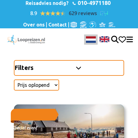
010-4971180
Reisadvies nodig?
8.9
629 reviews
Over ons
Contact
Filters
Special event