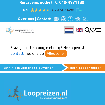
010-4971180
Reisadvies nodig?
8.9
629 reviews
Over ons
Contact
Staat je bestemming niet erbij? Neem gerust
contact
met ons op
Alles tonen
Schrijf je in voor onze nieuwsbrief.
Reizen met een groep?