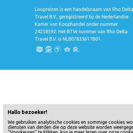
Loopreizen is een handelsnaam van Rho Delt
Travel B.V., geregistreerd bij de Nederlandse
Kamer van Koophandel onder nummer
24258592. Het BTW nummer van Rho Delta
Travel B.V. is NL807833617B01.
Hallo bezoeker!
We gebruiken analytische cookies en sommige cookies wo
diensten van derden die op deze website worden weergeg
"Voorkeuren" te klikken, kun je meer lezen over onze cooki