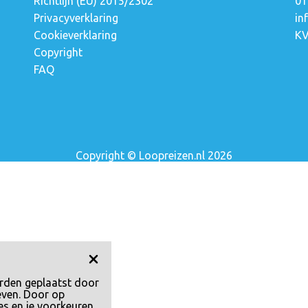
Richtlijn (EU) 2015/2302
01
Privacyverklaring
in
a
Cookieverklaring
KV
Copyright
FAQ
Copyright © Loopreizen.nl 2026
rden geplaatst door
even. Door op
es en je voorkeuren