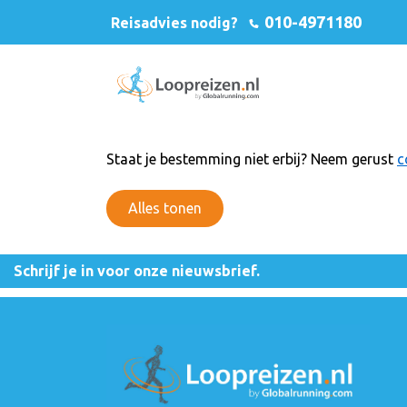
010-4971180
Reisadvies nodig?
Staat je bestemming niet erbij? Neem gerust
c
Alles tonen
Schrijf je in voor onze nieuwsbrief.