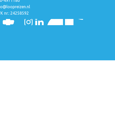
0-4971180
fo@loopreizen.nl
K nr.: 24258592