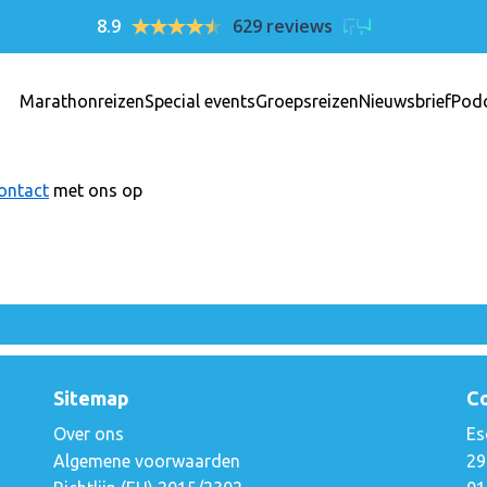
8.9
629 reviews
Marathonreizen
Special events
Groepsreizen
Nieuwsbrief
Pod
ontact
met ons op
Sitemap
C
Over ons
Es
Algemene voorwaarden
29