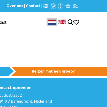
Over ons
Contact
cast
Reizen met een groep?
ontact opnemen
cudostraat 2
91 XV Barendrecht, Nederland