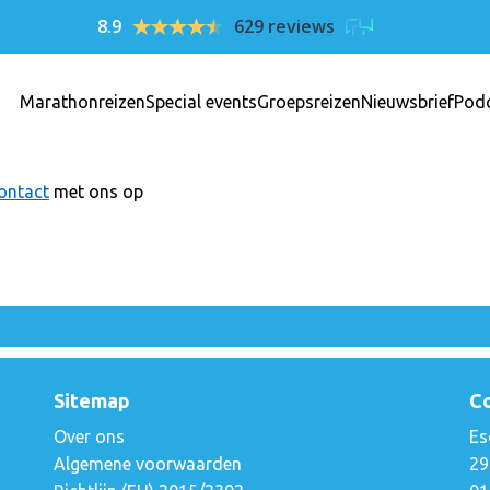
8.9
629 reviews
Marathonreizen
Special events
Groepsreizen
Nieuwsbrief
Pod
ontact
met ons op
Sitemap
C
Over ons
Es
Algemene voorwaarden
29