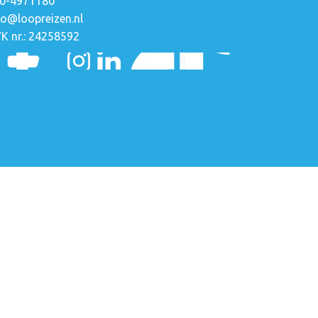
0-4971180
fo@loopreizen.nl
K nr.: 24258592