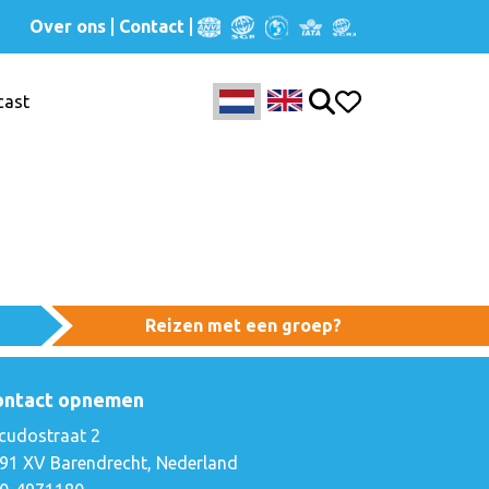
Over ons
Contact
cast
Reizen met een groep?
ontact opnemen
cudostraat 2
91 XV Barendrecht, Nederland