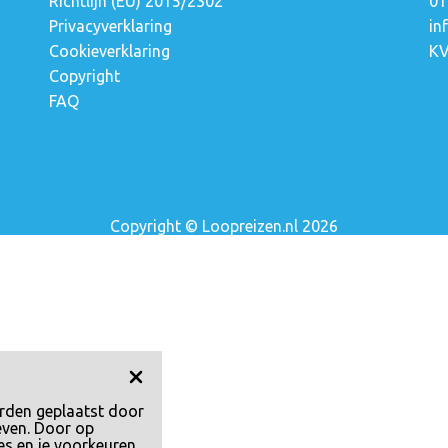
Richtlijn (EU) 2015/2302
01
Privacyverklaring
in
a
Cookieverklaring
KV
Copyright
FAQ
Copyright © Loopreizen.nl 2026
rden geplaatst door
even. Door op
es en je voorkeuren