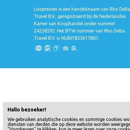
Loopreizen is een handelsnaam van Rho Delt
Travel B.V., geregistreerd bij de Nederlandse
Kamer van Koophandel onder nummer
24258592. Het BTW nummer van Rho Delta
Travel B.V. is NL807833617B01.
Hallo bezoeker!
We gebruiken analytische cookies en sommige cookies wo
diensten van derden die op deze website worden weergeg
"Voorkeuren" te klikken, kun je meer lezen over onze cooki