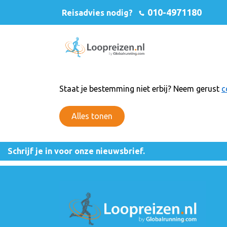
010-4971180
Reisadvies nodig?
Staat je bestemming niet erbij? Neem gerust
c
Alles tonen
Schrijf je in voor onze nieuwsbrief.