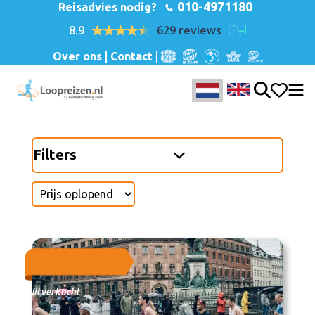
010-4971180
Reisadvies nodig?
8.9
629 reviews
Over ons
Contact
Filters
Uitverkocht