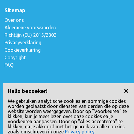
Sitemap
Over ons
Algemene voorwaarden
Richtlijn (EU) 2015/2302
Privacyverklaring
Cookieverklaring
Copyright
FAQ
Contact opnemen
Hallo bezoeker!
Escudostraat 2
We gebruiken analytische cookies en sommige cookies
worden geplaatst door diensten van derden die op deze
2991 XV Barendrecht, Nederland
website worden weergegeven. Door op "Voorkeuren" te
010-4971180
klikken, kun je meer lezen over onze cookies en je
voorkeuren aanpassen. Door op "Alles accepteren" te
info@loopreizen.nl
klikken, ga je akkoord met het gebruik van alle cookies
KVK nr.: 24258592
zoals omschreven in onze
Privacy policy
.