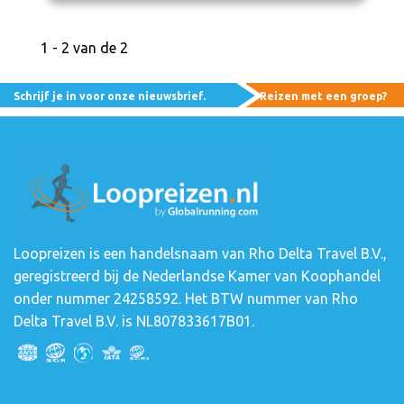
1 - 2 van de 2
Schrijf je in voor onze nieuwsbrief.
Reizen met een groep?
Loopreizen is een handelsnaam van Rho Delta Travel B.V.,
geregistreerd bij de Nederlandse Kamer van Koophandel
onder nummer 24258592. Het BTW nummer van Rho
Delta Travel B.V. is NL807833617B01.