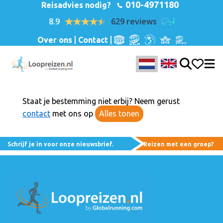
010-4971180
Reisadvies nodig?
8.9
629 reviews
Over ons
Contact
Staat je bestemming niet erbij? Neem gerust
contact
met ons op
Alles tonen
Schrijf je in voor onze nieuwsbrief.
Reizen met een groep?