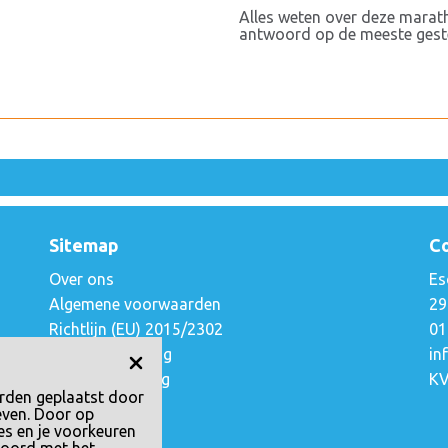
Alles weten over deze marat
antwoord op de meeste geste
Sitemap
C
Over ons
Es
Algemene voorwaarden
29
Richtlijn (EU) 2015/2302
01
Privacyverklaring
in
a
Cookieverklaring
KV
rden geplaatst door
Copyright
even. Door op
FAQ
es en je voorkeuren