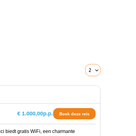
€ 1.000,00
p.p.
Boek deze reis
i biedt gratis WiFi, een charmante