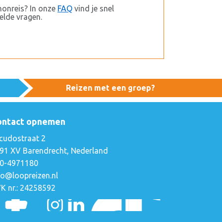
honreis? In onze
FAQ
vind je snel
lde vragen.
Reizen met een groep?
ontact opnemen
cudostraat 2
91 XV Barendrecht, Nederland
0-4971180
fo@loopreizen.nl
K nr.: 24258592