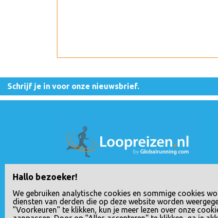
Schrijf je in voor onze nieuwsbrief.
Loopreizen is een handelsnaam van Rho Delt
Hallo bezoeker!
Travel B.V., geregistreerd bij de Nederlandse
We gebruiken analytische cookies en sommige cookies wo
Kamer van Koophandel onder nummer
diensten van derden die op deze website worden weergeg
"Voorkeuren" te klikken, kun je meer lezen over onze cooki
24258592. Het BTW nummer van Rho Delta