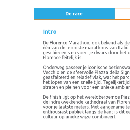
De race
Intro
De Florence Marathon, ook bekend als de 
één van de mooiste marathons van Italië
geschiedenis en voert je dwars door he
Florence feitelijk is.
Onderweg passeer je iconische beziensw
Vecchio en de sfeervolle Piazza della Sign
geasfalteerd en relatief vlak, wat het pa
het lopen van een snelle tijd. Tegelijkerti
straten en pleinen voor een unieke ambia
De finish ligt op het wereldberoemde Pia
de indrukwekkende kathedraal van Florenc
voor je laatste meters. Met aangename t
enthousiast publiek langs de kant is dit 
cultuur op unieke wijze combineert.