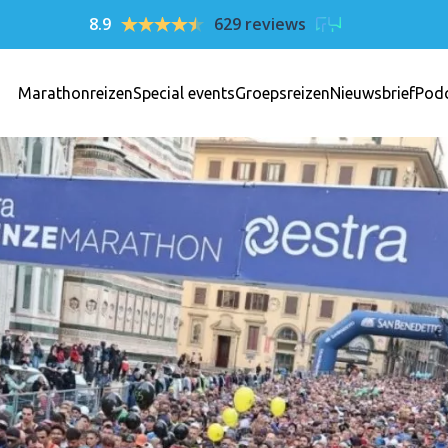
8.9
629 reviews
Marathonreizen
Special events
Groepsreizen
Nieuwsbrief
Pod