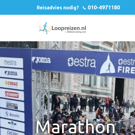
010-4971180
Reisadvies nodig?
Marathon