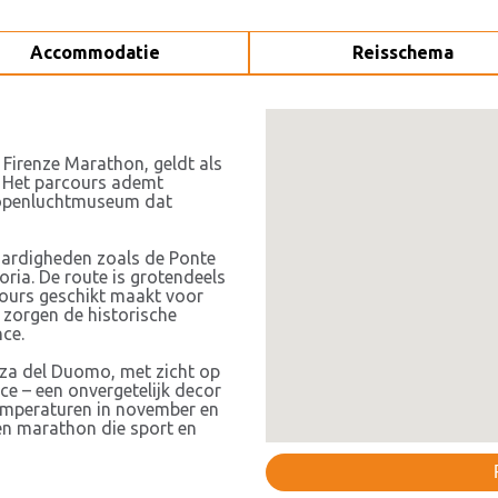
Accommodatie
Reisschema
Firenze Marathon, geldt als
. Het parcours ademt
t openluchtmuseum dat
aardigheden zoals de Ponte
oria. De route is grotendeels
rcours geschikt maakt voor
jd zorgen de historische
nce.
zza del Duomo, met zicht op
e – een onvergetelijk decor
emperaturen in november en
een marathon die sport en