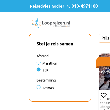
010-4971180
Reisadvies nodig?
Stel je reis samen
Afstand
Marathon
25K
Inschrij
Bestemming
Amman
In Petr
een un
uitdag