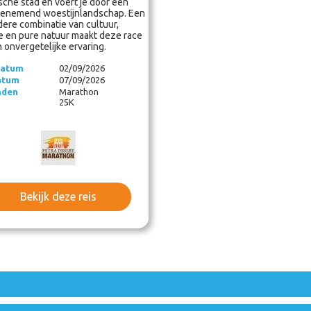
ische stad en voert je door een
enemend woestijnlandschap. Een
dere combinatie van cultuur,
ie en pure natuur maakt deze race
n onvergetelijke ervaring.
datum
02/09/2026
atum
07/09/2026
nden
Marathon
25K
Bekijk deze reis