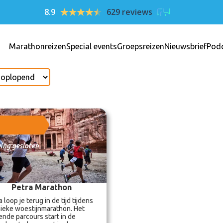
8.9
629 reviews
Marathonreizen
Special events
Groepsreizen
Nieuwsbrief
Pod
ving gesloten
Petra Marathon
a loop je terug in de tijd tijdens
ieke woestijnmarathon. Het
ende parcours start in de