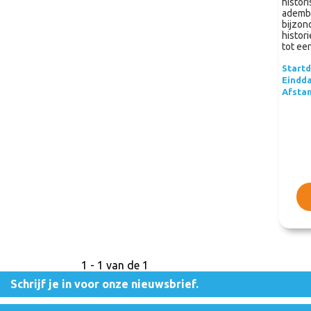
histor
ademb
bijzon
histor
tot ee
Start
Eindd
Afsta
1 - 1 van de 1
Schrijf je in voor onze nieuwsbrief.